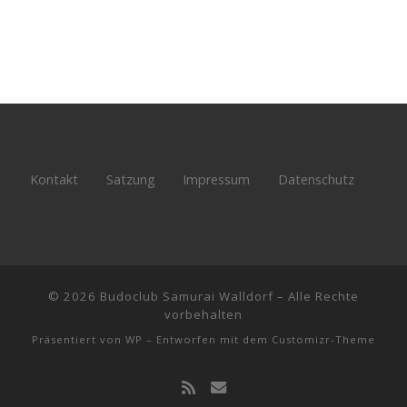
Kontakt
Satzung
Impressum
Datenschutz
© 2026
Budoclub Samurai Walldorf
– Alle Rechte
vorbehalten
Präsentiert von
WP
– Entworfen mit dem
Customizr-Theme