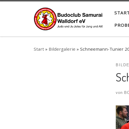
Zum Inhalt springen
START
PROB
Start
»
Bildergalerie
»
Schneemann-Tunier 2
BILD
Sc
von
BC