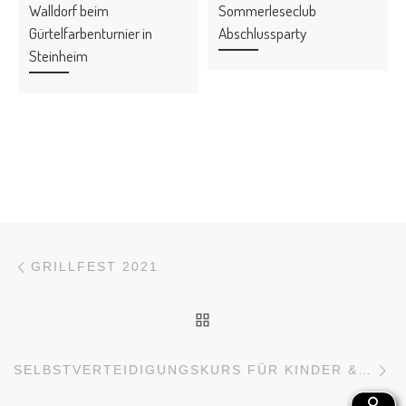
Walldorf beim
Sommerleseclub
Gürtelfarbenturnier in
Abschlussparty
Steinheim
Beitragsnavigation
Vorheriger Beitrag
GRILLFEST 2021
ZURÜCK ZUR BEITRAGS
N
SELBSTVERTEIDIGUNGSKURS FÜR KINDER & JUGENLICHE – 2022