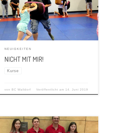
Wochenende beim Gewaltpräventionskurs für
Kinder. Der Budoclub Samurai Walldorf hat in
Zusammenarbeit […]
NEUIGKEITEN
NICHT MIT MIR!
Kurse
von
BC Walldorf
Veröffentlicht am
14. Juni 2019