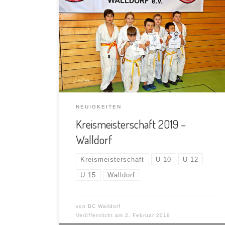
Erfolgreiche Kreismeisterschaft für den BC
Walldorf am 02.02.2019 in Walldorf. Am
Samstag, den 02.02.2019 richtete der BC –
Walldorf […]
NEUIGKEITEN
Kreismeisterschaft 2019 –
Walldorf
Kreismeisterschaft
U 10
U 12
U 15
Walldorf
von
BC Walldorf
Veröffentlicht am
2. Februar 2019