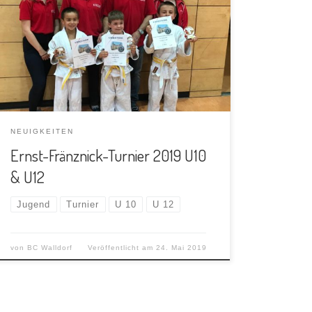
Am 18.05.2019 nahmen 6 unserer Kämpfer am
Ernst-Fränznick-Turnier in Schwetzingen teil. In
der U10 bestritten Sion, Lars und Henry erst
[…]
NEUIGKEITEN
Ernst-Fränznick-Turnier 2019 U10
& U12
Jugend
Turnier
U 10
U 12
von
BC Walldorf
Veröffentlicht am
24. Mai 2019