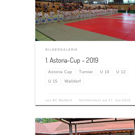
BILDERGALERIE
1. Astoria-Cup – 2019
Astoria Cup
Turnier
U 10
U 12
U 15
Walldorf
von
BC Walldorf
Veröffentlicht am
17. Juli 2019