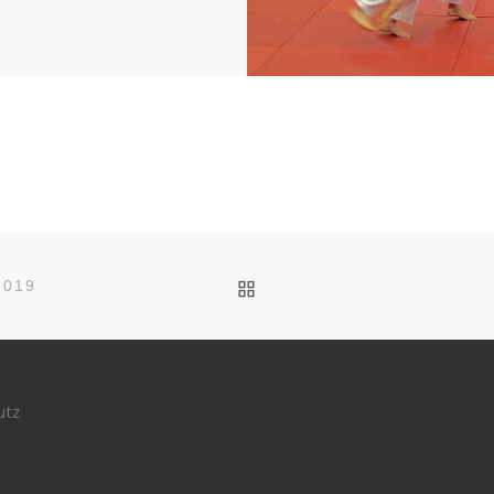
ZURÜCK ZUR BEITRAGS
2019
utz