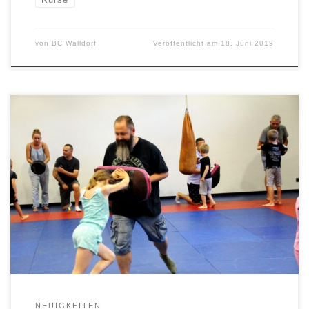
von
BC Walldorf
Veröffentlicht am
18. Juni 2019
NEIN! Nicht mit mir! So klang es am Wochenende beim
Gewaltpräventionskurs für Kinder. Der Budoclub Samurai
Walldorf hat in Zusammenarbeit […]
NEUIGKEITEN