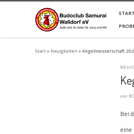
Zum Inhalt springen
START
PROB
Start
»
Neuigkeiten
»
Kegelmeisterschaft 20
NEUI
Ke
von
BC
Bei d
eine