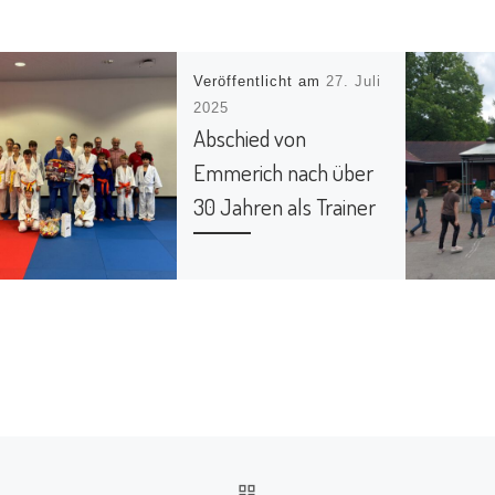
Veröffentlicht am
27. Juli
2025
Abschied von
Emmerich nach über
30 Jahren als Trainer
Am 24. Juli 2025 fand das
letzte Kinder- und
Jugendtraining von
Emmerich statt. Nach
über 30 Jahren
engagierter Arbeit als
Trainer verabschiedete
[…]
ZURÜCK ZUR BEITRAGS