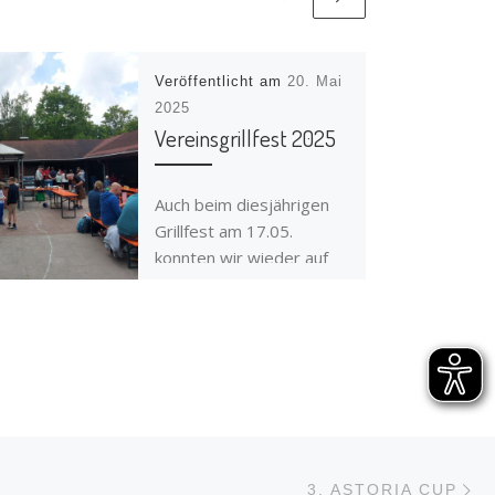
Veröffentlicht am
20. Mai
2025
Vereinsgrillfest 2025
Auch beim diesjährigen
Grillfest am 17.05.
konnten wir wieder auf
das Wetter zählen. Für
die Erwachsenen gab es
nette Gespräche fernab
der […]
N
LISTE
3. ASTORIA CUP