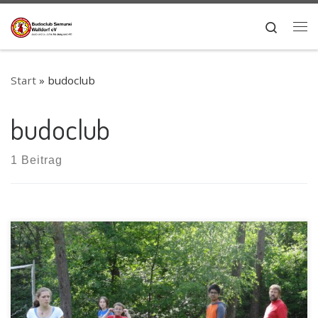
Zum Inhalt springen
Search
Me
Start
»
budoclub
budoclub
1 Beitrag