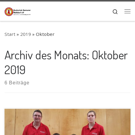
Zum Inhalt springen
Search
Me
Start
»
2019
»
Oktober
Archiv des Monats:
Oktober
2019
6 Beiträge