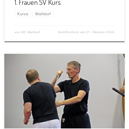
1. Frauen SV Kurs
Kurse
Walldorf
von
BC Walldorf
Veröffentlicht am
27. Oktober 2019
Am 05.10.2019 fand in Walldorf der 1. Messerlehrgang
statt. In diesem wurden die Themen: Waffengesetze
Wie wird man mit einem […]