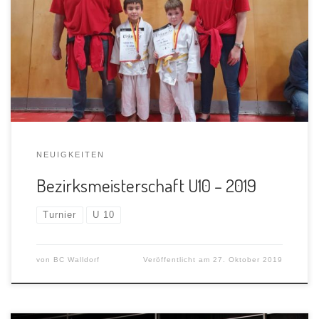
Wir, der BC Walldorf, nahmen am 19.10.2019 erfolgreich
an der Bezirksmeisterschaft in der Altersgruppe U10 in
Karlsruhe teil. Für unseren […]
NEUIGKEITEN
Bezirksmeisterschaft U10 – 2019
Turnier
U 10
von
BC Walldorf
Veröffentlicht am
27. Oktober 2019