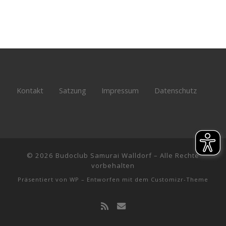
Kontakt
Satzung
Impressum
Datenschutz
© 2026
Budoclub Samurai Walldorf
– Alle Rechte
vorbehalten
Präsentiert von
WP
– Entworfen mit dem
Customizr-Theme