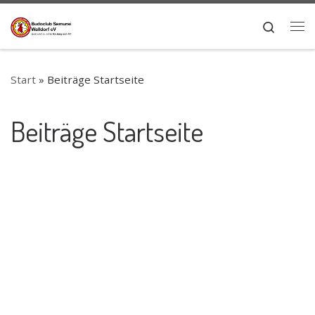
Zum Inhalt springen
Search
Me
Start
»
Beiträge Startseite
Beiträge Startseite